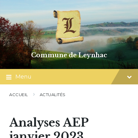
Skip
Skip
Skip
to
to
to
content
main
footer
navigation
Commune de Leynhac
Menu
ACCUEIL
ACTUALITÉS
Analyses AEP
janvier 2023