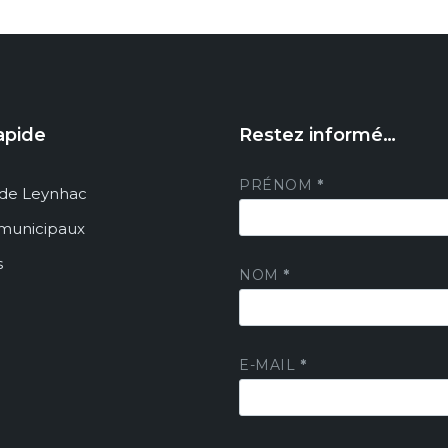
apide
Restez informé…
PRÉNOM
*
de Leynhac
 municipaux
s
NOM
*
E-MAIL
*