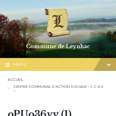
Skip
Skip
Skip
to
to
to
content
main
footer
navigation
Commune de Leynhac
Menu
ACCUEIL
CENTRE COMMUNAL D’ACTION SOCIALE – C.C.A.S
–
oPUo36vy (1)