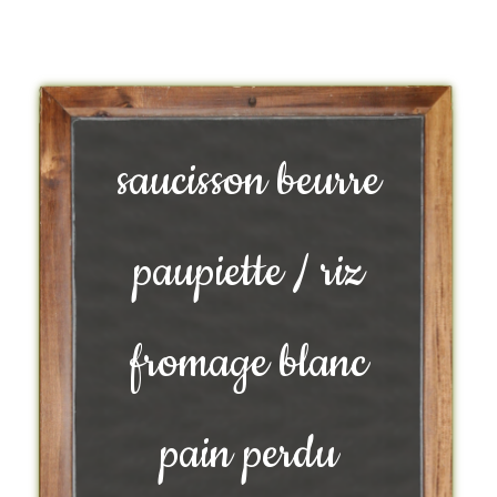
saucisson beurre
paupiette / riz
fromage blanc
pain perdu