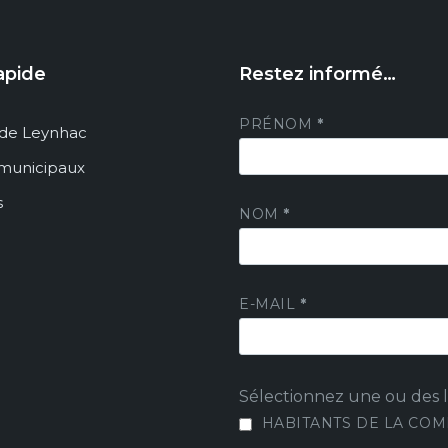
apide
Restez informé…
PRÉNOM
*
de Leynhac
 municipaux
s
NOM
*
E-MAIL
*
Sélectionnez une ou des li
HABITANTS DE LA CO