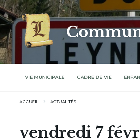
Skip
Skip
Skip
to
to
to
content
main
footer
navigation
Commune
VIE MUNICIPALE
CADRE DE VIE
ENFAN
ACCUEIL
ACTUALITÉS
vendredi 7 fév