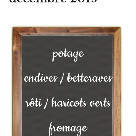
potage
endives / betteraves
rôti / haricots verts
fromage