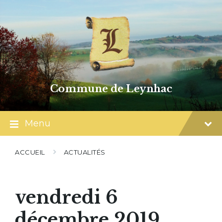
Skip
Skip
Skip
to
to
to
content
main
footer
navigation
Commune de Leynhac
Menu
ACCUEIL
ACTUALITÉS
vendredi 6
décembre 2019