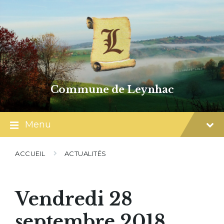
Skip
Skip
Skip
to
to
to
content
main
footer
navigation
Commune de Leynhac
Menu
ACCUEIL
ACTUALITÉS
Vendredi 28
septembre 2018