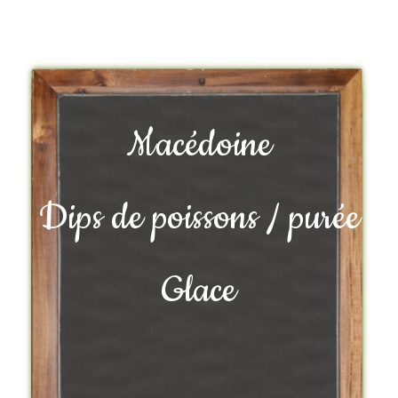
Macédoine
Dips de poissons / purée
Glace