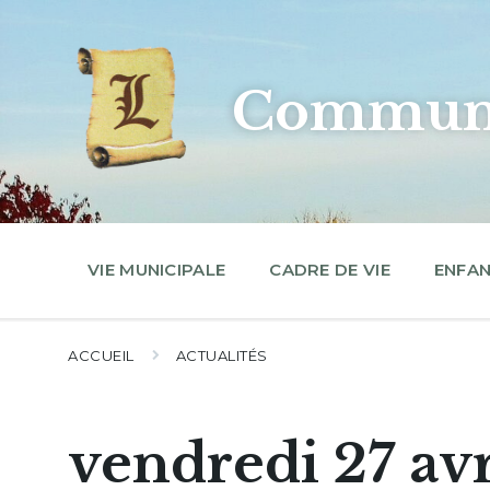
Skip
Skip
Skip
to
to
to
content
main
footer
navigation
Commune
VIE MUNICIPALE
CADRE DE VIE
ENFAN
ACCUEIL
ACTUALITÉS
vendredi 27 avr