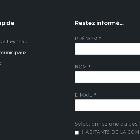
apide
Restez informé…
PRÉNOM
*
de Leynhac
 municipaux
s
NOM
*
E-MAIL
*
Sélectionnez une ou des li
HABITANTS DE LA CO