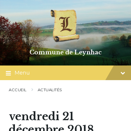
Skip
Skip
Skip
to
to
to
content
main
footer
navigation
Commune de Leynhac
Menu
ACCUEIL
ACTUALITÉS
vendredi 21
décembre 2018