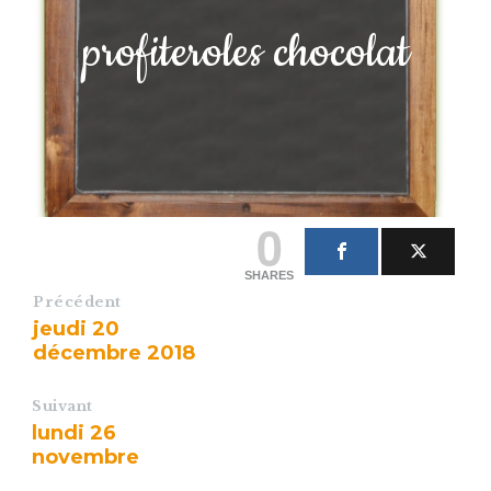
profiteroles chocolat
0
SHARES
Précédent
jeudi 20
décembre 2018
Suivant
lundi 26
novembre