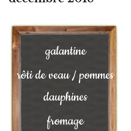
galantine
rôti de veau / pommes
dauphines
fromage