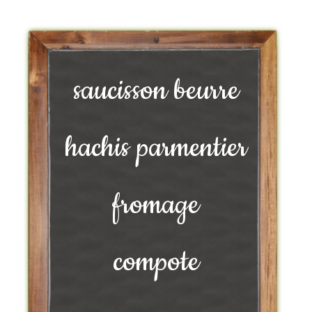
saucisson beurre
hachis parmentier
fromage
compote