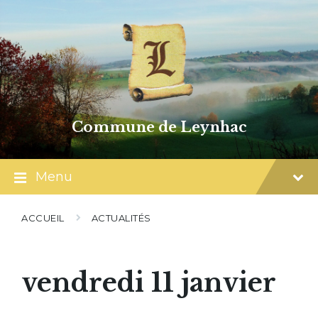
Skip
Skip
Skip
to
to
to
content
main
footer
navigation
Commune de Leynhac
Menu
ACCUEIL
ACTUALITÉS
vendredi 11 janvier