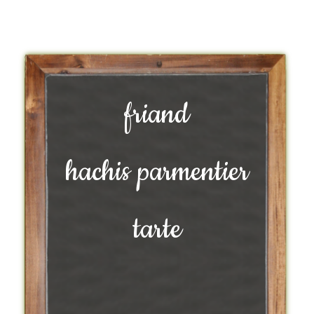
friand
hachis parmentier
tarte