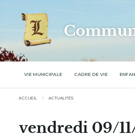
Skip
Skip
Skip
to
to
to
content
main
footer
navigation
Commune
VIE MUNICIPALE
CADRE DE VIE
ENFAN
ACCUEIL
ACTUALITÉS
vendredi 09/11