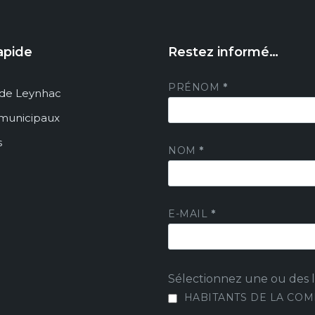
apide
Restez informé…
PRÉNOM
*
de Leynhac
 municipaux
s
NOM
*
E-MAIL
*
Sélectionnez une ou des li
HABITANTS DE LA CO