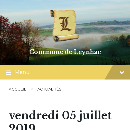
Skip
Skip
Skip
to
to
to
content
main
footer
navigation
Commune de Leynhac
Menu
ACCUEIL
ACTUALITÉS
vendredi 05 juillet
2019