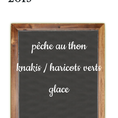
pêche au thon
knakis / haricots verts
glace