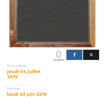
0
SHARES
Précédent
jeudi 04 juillet
2019
Suivant
lundi 03 juin 2019