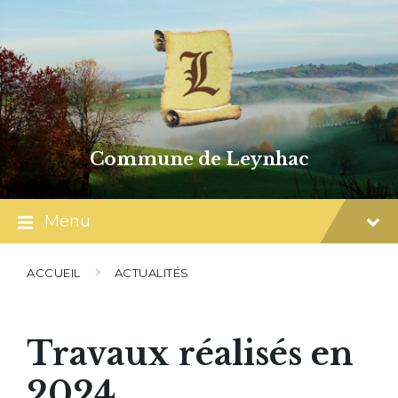
Skip
Skip
Skip
to
to
to
content
main
footer
navigation
Commune de Leynhac
Menu
ACCUEIL
ACTUALITÉS
Travaux réalisés en
2024