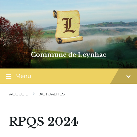
Skip
Skip
Skip
to
to
to
content
main
footer
navigation
Commune de Leynhac
Menu
ACCUEIL
ACTUALITÉS
RPQS 2024