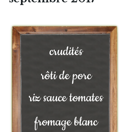
crudités
rôti de porc
riz sauce tomates
fromage blanc