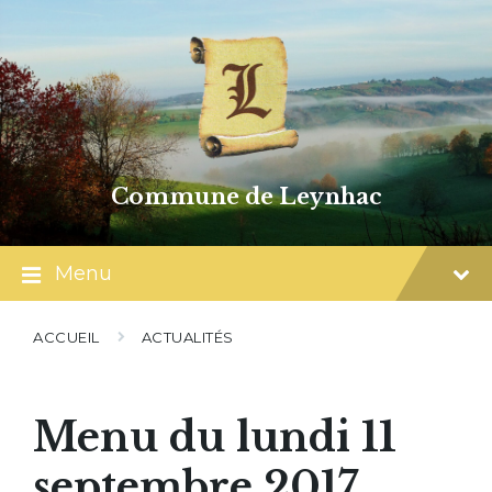
Skip
Skip
Skip
to
to
to
content
main
footer
navigation
Commune de Leynhac
Menu
ACCUEIL
ACTUALITÉS
Menu du lundi 11
septembre 2017