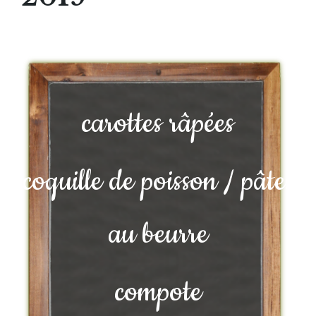
carottes râpées
coquille de poisson / pâtes
au beurre
compote