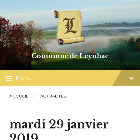
Skip
Skip
Skip
to
to
to
content
main
footer
navigation
Commune de Leynhac
Menu
ACCUEIL
ACTUALITÉS
mardi 29 janvier
2019