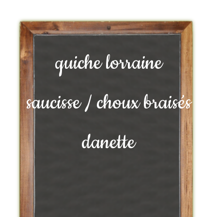
quiche lorraine
saucisse / choux braisés
danette