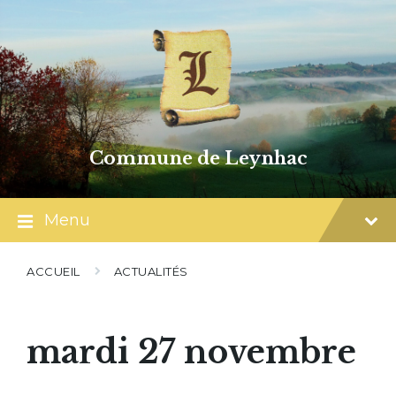
Skip
Skip
Skip
to
to
to
content
main
footer
navigation
Commune de Leynhac
Menu
ACCUEIL
ACTUALITÉS
mardi 27 novembre