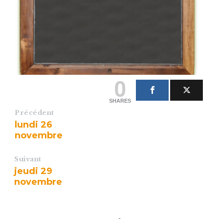
0
SHARES
Précédent
lundi 26
novembre
Suivant
jeudi 29
novembre