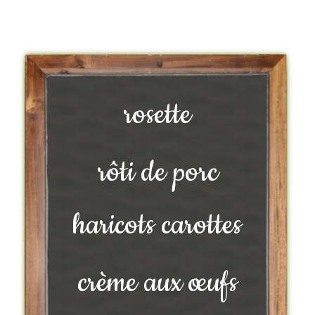
rosette
rôti de porc
haricots carottes
crème aux œufs