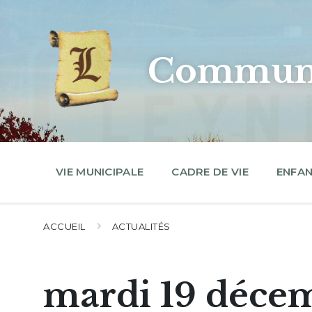
Skip
Skip
Skip
to
to
to
content
main
footer
navigation
Commune
VIE MUNICIPALE
CADRE DE VIE
ENFAN
ACCUEIL
ACTUALITÉS
mardi 19 déce