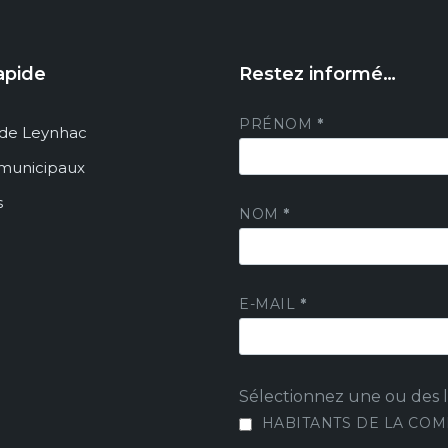
apide
Restez informé…
PRÉNOM
*
de Leynhac
 municipaux
s
NOM
*
E-MAIL
*
Sélectionnez une ou des li
HABITANTS DE LA CO