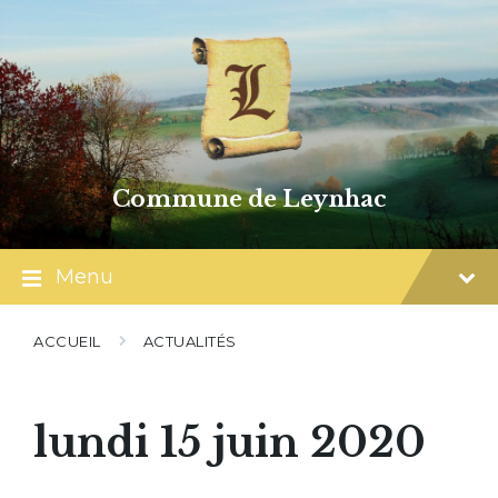
Skip
Skip
Skip
to
to
to
content
main
footer
navigation
Commune de Leynhac
Menu
ACCUEIL
ACTUALITÉS
lundi 15 juin 2020