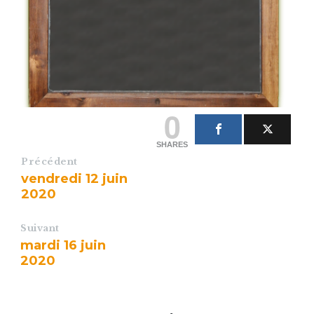
0
SHARES
Précédent
vendredi 12 juin
2020
Suivant
mardi 16 juin
2020