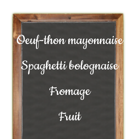
Oeuf-thon mayonnaise
Spaghetti bolognaise
Fromage
Fruit