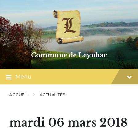
Skip
Skip
Skip
to
to
to
content
main
footer
navigation
Commune de Leynhac
Menu
ACCUEIL
ACTUALITÉS
mardi 06 mars 2018