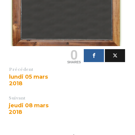
0
SHARES
Précédent
lundi 05 mars
2018
Suivant
jeudi 08 mars
2018