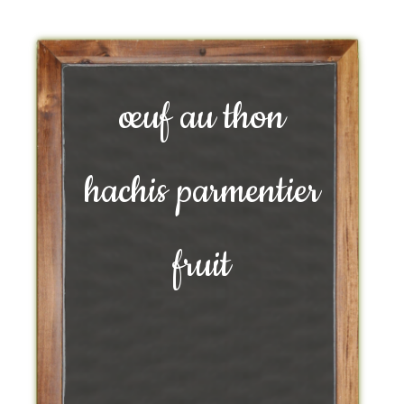
œuf au thon
hachis parmentier
fruit