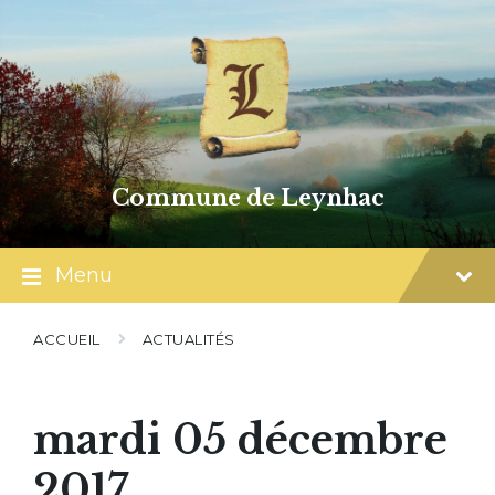
Skip
Skip
Skip
to
to
to
content
main
footer
navigation
Commune de Leynhac
Menu
ACCUEIL
ACTUALITÉS
mardi 05 décembre
2017