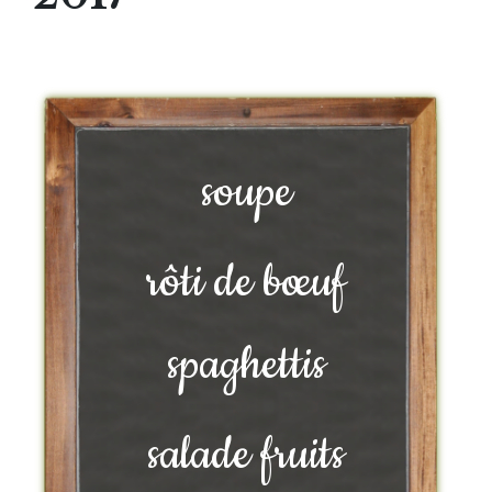
soupe
rôti de bœuf
spaghettis
salade fruits