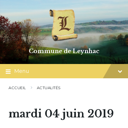
Skip
Skip
Skip
to
to
to
content
main
footer
navigation
Commune de Leynhac
Menu
ACCUEIL
ACTUALITÉS
mardi 04 juin 2019