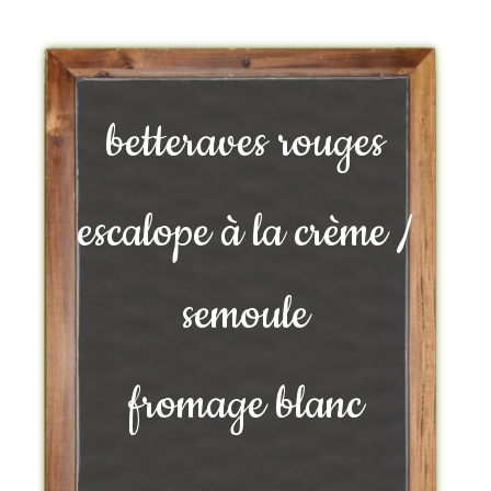
betteraves rouges
escalope à la crème /
semoule
fromage blanc