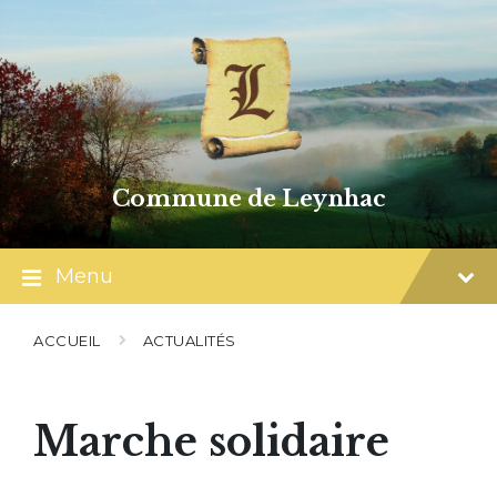
Skip
Skip
Skip
to
to
to
content
main
footer
navigation
Commune de Leynhac
Menu
ACCUEIL
ACTUALITÉS
Marche solidaire