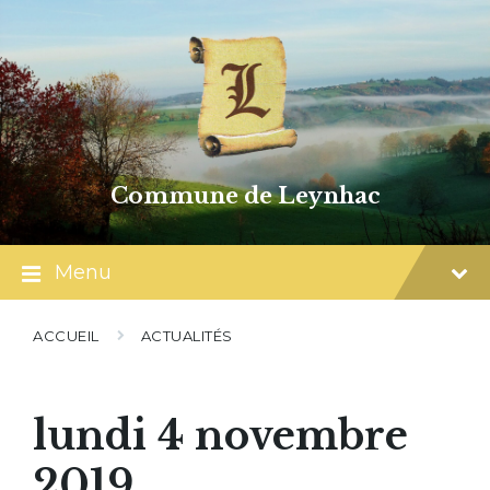
Skip
Skip
Skip
to
to
to
content
main
footer
navigation
Commune de Leynhac
Menu
ACCUEIL
ACTUALITÉS
lundi 4 novembre
2019