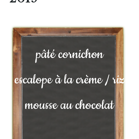
pâté cornichon
escalope à la crème / riz
mousse au chocolat