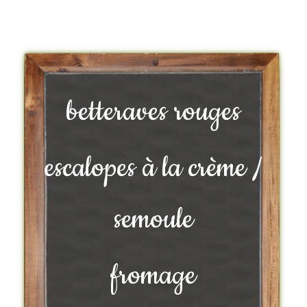
betteraves rouges
escalopes à la crème /
semoule
fromage