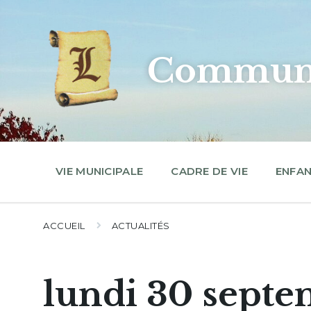
Skip
Skip
Skip
to
to
to
content
main
footer
navigation
Commune
VIE MUNICIPALE
CADRE DE VIE
ENFAN
ACCUEIL
ACTUALITÉS
lundi 30 septe