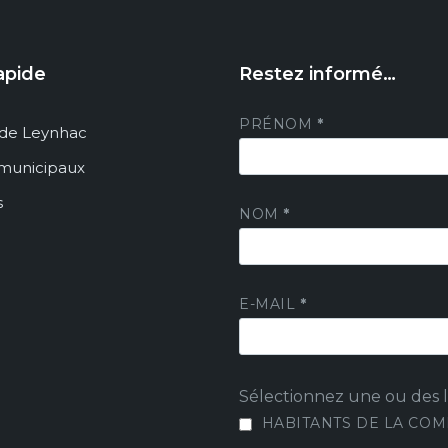
apide
Restez informé…
PRÉNOM
*
de Leynhac
 municipaux
s
NOM
*
E-MAIL
*
Sélectionnez une ou des li
HABITANTS DE LA CO