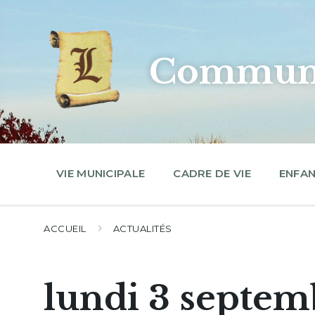
Skip
Skip
Skip
to
to
to
content
main
footer
navigation
Commune
VIE MUNICIPALE
CADRE DE VIE
ENFAN
ACCUEIL
ACTUALITÉS
lundi 3 septem