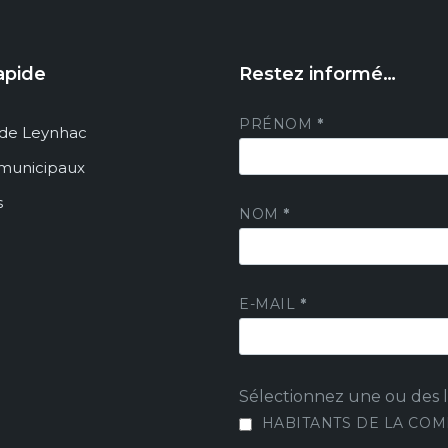
apide
Restez informé…
PRÉNOM
*
de Leynhac
 municipaux
s
NOM
*
E-MAIL
*
Sélectionnez une ou des li
HABITANTS DE LA CO