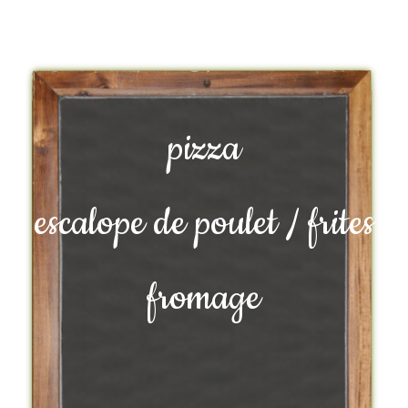
pizza
escalope de poulet / frites
fromage