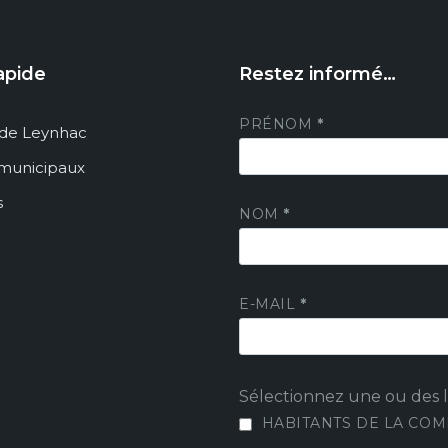
apide
Restez informé…
PRÉNOM
*
de Leynhac
 municipaux
s
NOM
*
E-MAIL
*
Sélectionnez une ou des li
HABITANTS DE LA CO