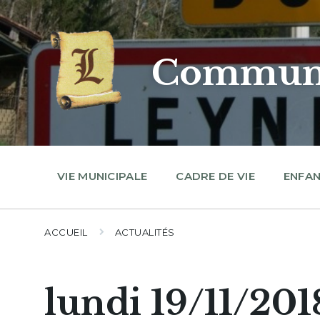
Skip
Skip
Skip
to
to
to
content
main
footer
navigation
Commune
VIE MUNICIPALE
CADRE DE VIE
ENFAN
ACCUEIL
ACTUALITÉS
lundi 19/11/201