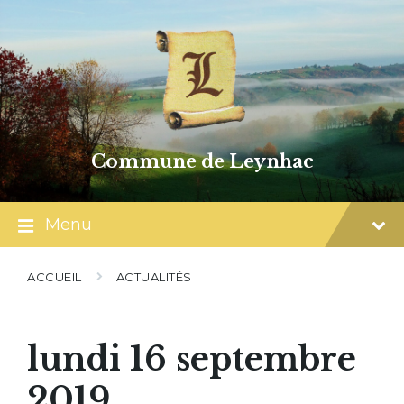
Skip
Skip
Skip
to
to
to
content
main
footer
navigation
Commune de Leynhac
Menu
ACCUEIL
ACTUALITÉS
lundi 16 septembre
2019