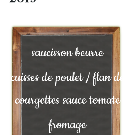
saucisson beurre
cuisses de poulet / flan de
courgettes sauce tomate
fromage