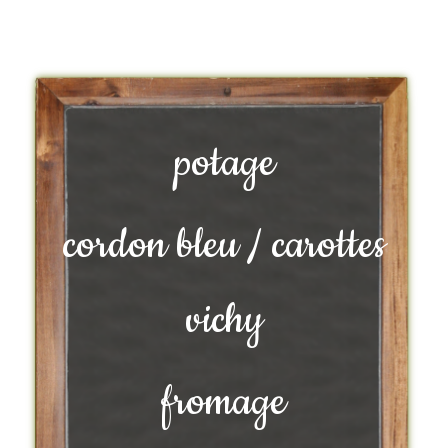
potage
cordon bleu / carottes
vichy
fromage