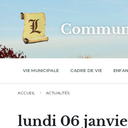
Skip
Skip
Skip
to
to
to
content
main
footer
navigation
Commune
VIE MUNICIPALE
CADRE DE VIE
ENFAN
ACCUEIL
ACTUALITÉS
lundi 06 janvi