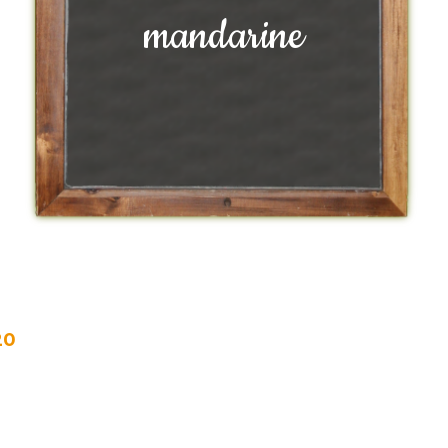
mandarine
20