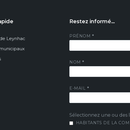
apide
Restez informé…
PRÉNOM
*
de Leynhac
 municipaux
s
NOM
*
E-MAIL
*
Sélectionnez une ou des li
HABITANTS DE LA CO