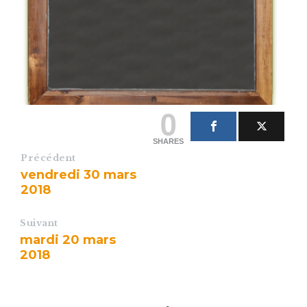
0
SHARES
Précédent
vendredi 30 mars
2018
Suivant
mardi 20 mars
2018