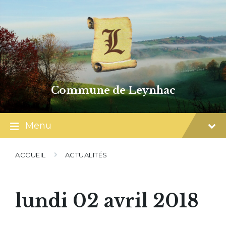
Skip
Skip
Skip
to
to
to
content
main
footer
navigation
Commune de Leynhac
Menu
ACCUEIL
ACTUALITÉS
lundi 02 avril 2018