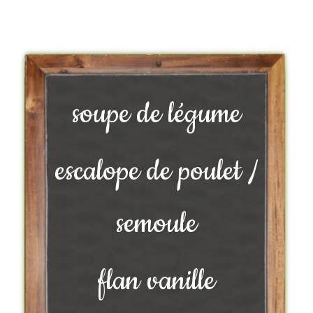
soupe de légume
escalope de poulet /
semoule
flan vanille