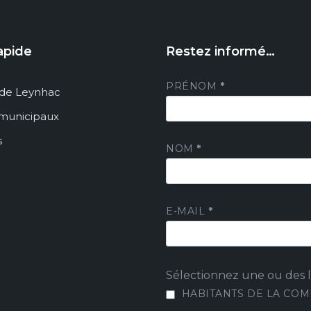
apide
Restez informé…
PRÉNOM
*
de Leynhac
 municipaux
s
NOM
*
E-MAIL
*
Sélectionnez une ou des li
HABITANTS DE LA CO