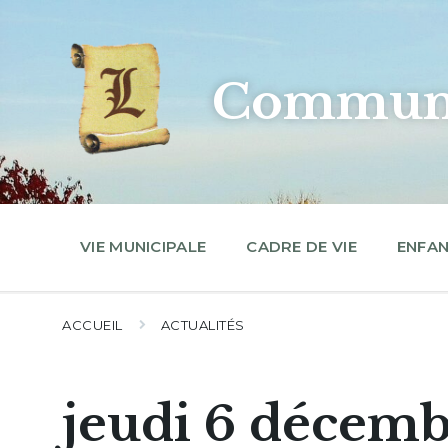
Skip
Skip
Skip
to
to
to
content
main
footer
navigation
Commune
VIE MUNICIPALE
CADRE DE VIE
ENFAN
ACCUEIL
ACTUALITÉS
jeudi 6 décem