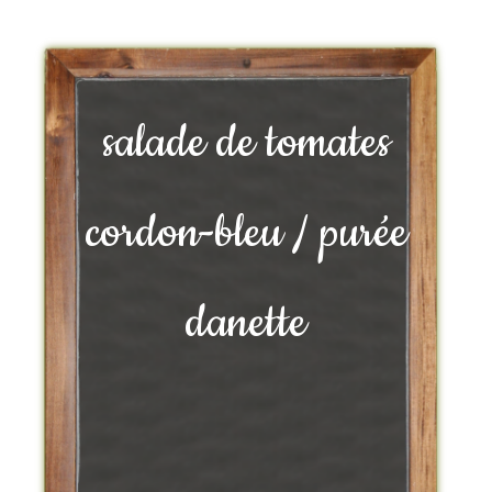
salade de tomates
cordon-bleu / purée
danette