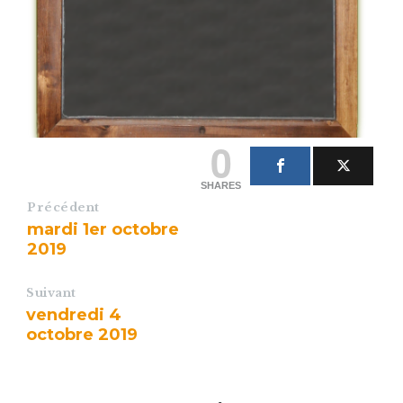
0
SHARES
Précédent
mardi 1er octobre
2019
Suivant
vendredi 4
octobre 2019