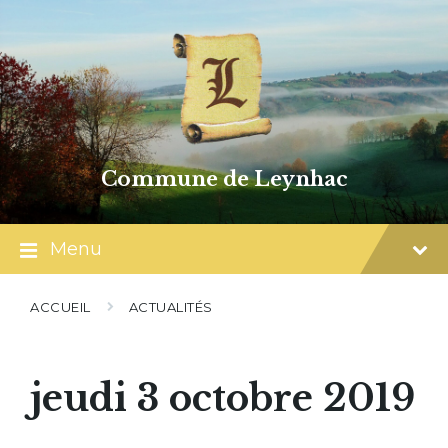
Skip
Skip
Skip
to
to
to
content
main
footer
navigation
Commune de Leynhac
Menu
ACCUEIL
ACTUALITÉS
jeudi 3 octobre 2019