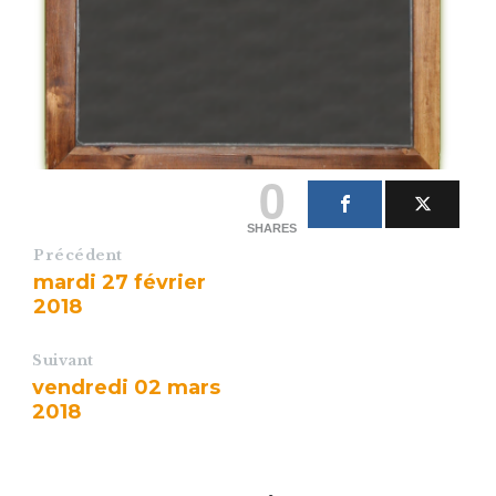
0
SHARES
Précédent
mardi 27 février
2018
Suivant
vendredi 02 mars
2018