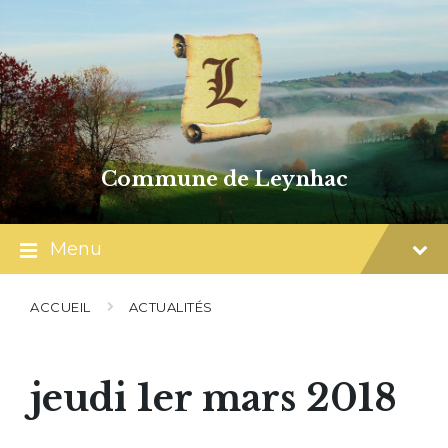
Skip
Skip
Skip
to
to
to
content
main
footer
navigation
Commune de Leynhac
Menu
ACCUEIL
ACTUALITÉS
jeudi 1er mars 2018