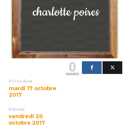
charlotte poires
0
SHARES
Précédent
mardi 17 octobre
2017
Suivant
vendredi 20
octobre 2017