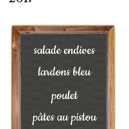
salade endives
lardons bleu
poulet
pâtes au pistou