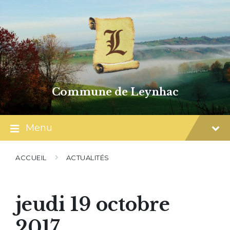
Skip
Skip
Skip
to
to
to
content
main
footer
navigation
Commune de Leynhac
Menu
ACCUEIL
ACTUALITÉS
jeudi 19 octobre
2017