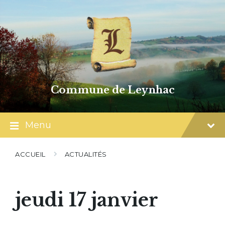
Skip
Skip
Skip
to
to
to
content
main
footer
navigation
Commune de Leynhac
Menu
ACCUEIL
ACTUALITÉS
jeudi 17 janvier