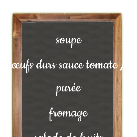
soupe
œufs durs sauce tomate /
purée
fromage