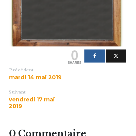
0
SHARES
Précédent
mardi 14 mai 2019
Suivant
vendredi 17 mai
2019
0 Commentaire