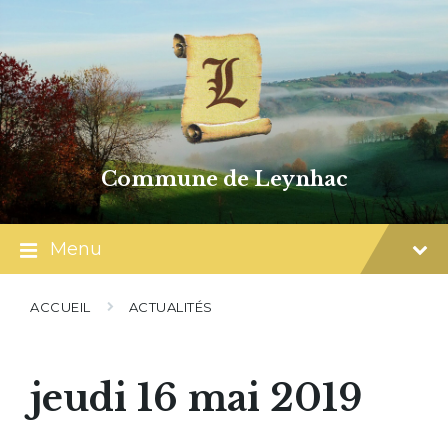
Skip
Skip
Skip
to
to
to
content
main
footer
navigation
Commune de Leynhac
Menu
ACCUEIL
ACTUALITÉS
jeudi 16 mai 2019