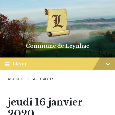
Skip
Skip
Skip
to
to
to
content
main
footer
navigation
Commune de Leynhac
Menu
ACCUEIL
ACTUALITÉS
jeudi 16 janvier
2020