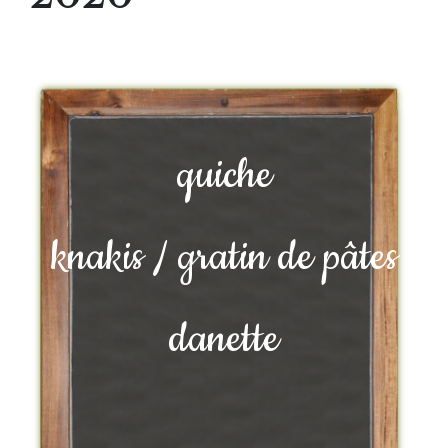
quiche
knakis / gratin de pâtes
danette