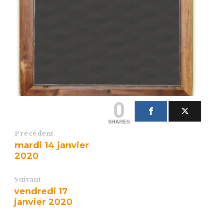
0
SHARES
Précédent
mardi 14 janvier
2020
Suivant
vendredi 17
janvier 2020