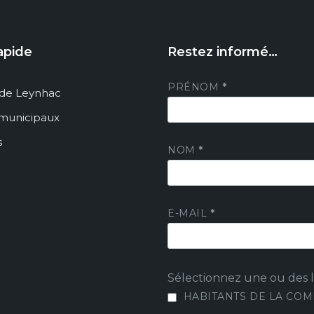
apide
Restez informé…
PRÉNOM
*
de Leynhac
 municipaux
s
NOM
*
E-MAIL
*
Sélectionnez une ou des li
HABITANTS DE LA CO