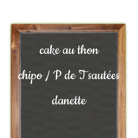
cake au thon
chipo / P de T sautées
danette