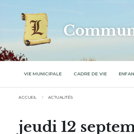
Skip
Skip
Skip
to
to
to
content
main
footer
navigation
Commune
VIE MUNICIPALE
CADRE DE VIE
ENFAN
ACCUEIL
ACTUALITÉS
jeudi 12 septe