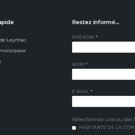
apide
Restez informé…
PRÉNOM
*
de Leynhac
 municipaux
s
NOM
*
E-MAIL
*
Sélectionnez une ou des li
HABITANTS DE LA CO