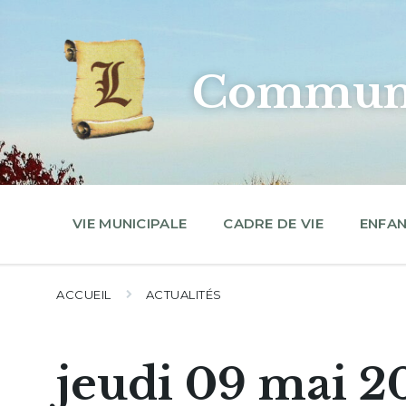
Skip
Skip
Skip
to
to
to
content
main
footer
navigation
Commune
VIE MUNICIPALE
CADRE DE VIE
ENFAN
ACCUEIL
ACTUALITÉS
jeudi 09 mai 2