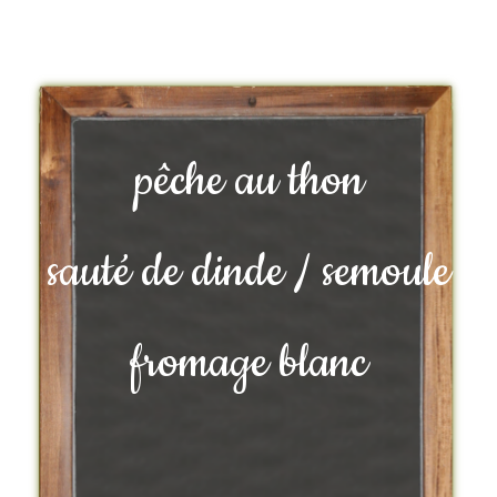
pêche au thon
sauté de dinde / semoule
fromage blanc