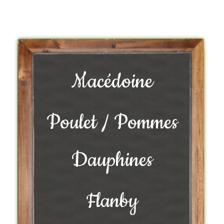
Macédoine
Poulet / Pommes
Dauphines
Flanby