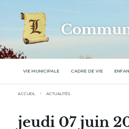
Skip
Skip
Skip
to
to
to
content
main
footer
navigation
Commune
VIE MUNICIPALE
CADRE DE VIE
ENFAN
ACCUEIL
ACTUALITÉS
jeudi 07 juin 2