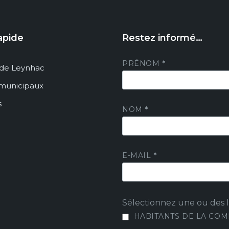
apide
Restez informé…
PRÉNOM
*
de Leynhac
 municipaux
s
NOM
*
E-MAIL
*
Sélectionnez une ou des li
HABITANTS DE LA CO