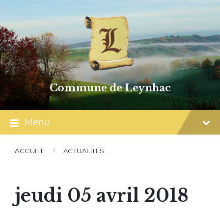
Skip
Skip
Skip
to
to
to
content
main
footer
navigation
Commune de Leynhac
Menu
ACCUEIL
ACTUALITÉS
jeudi 05 avril 2018