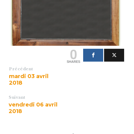
0
SHARES
Précédent
mardi 03 avril
2018
Suivant
vendredi 06 avril
2018