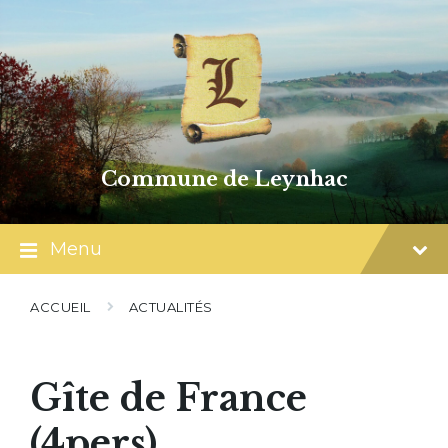
Skip
Skip
Skip
to
to
to
content
main
footer
navigation
Commune de Leynhac
Menu
ACCUEIL
ACTUALITÉS
Gîte de France
(4pers)