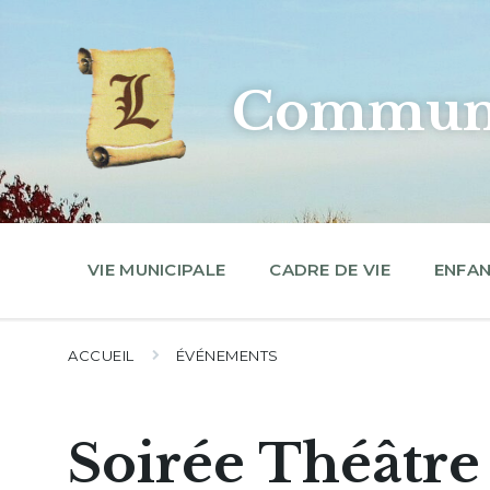
Skip
Skip
Skip
to
to
to
content
main
footer
navigation
Commune
VIE MUNICIPALE
CADRE DE VIE
ENFAN
ACCUEIL
ÉVÉNEMENTS
Soirée Théâtre