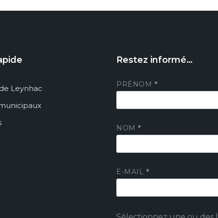
apide
Restez informé…
PRÉNOM
*
de Leynhac
 municipaux
s
NOM
*
E-MAIL
*
Sélectionnez une ou des li