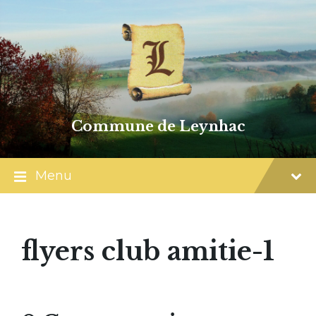
Skip
Skip
Skip
to
to
to
content
main
footer
navigation
Commune de Leynhac
Menu
flyers club amitie-1