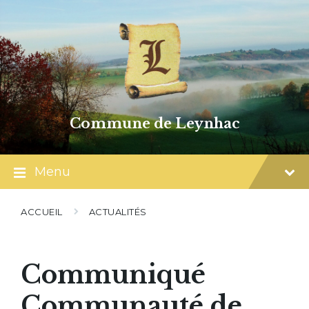
Skip
Skip
Skip
to
to
to
content
main
footer
navigation
Commune de Leynhac
Menu
ACCUEIL
ACTUALITÉS
Communiqué
Communauté de