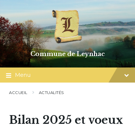
Skip
Skip
Skip
to
to
to
content
main
footer
navigation
Commune de Leynhac
Menu
ACCUEIL
ACTUALITÉS
Bilan 2025 et voeux