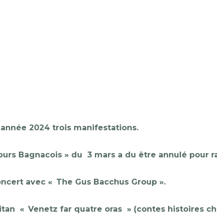
 année 2024 trois manifestations.
ours
Bagnacois
» du 3 mars a du être annulé pour r
concert avec
« The Gus Bacchus Group ».
citan
«
Venetz
far quatre
oras
» (contes histoires ch