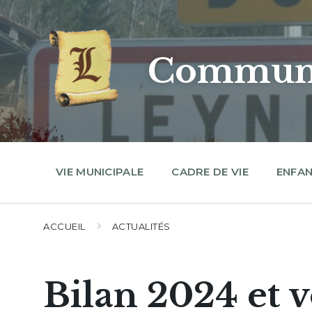
Skip
Skip
Skip
to
to
to
content
main
footer
navigation
Commune
VIE MUNICIPALE
CADRE DE VIE
ENFAN
ACCUEIL
ACTUALITÉS
Bilan 2024 et