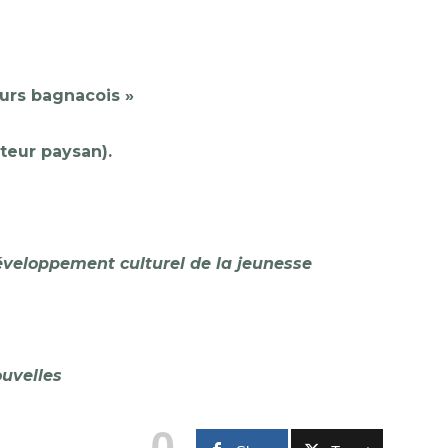
ours
bagnacois
»
teur paysan).
développement culturel de la jeunesse
ouvelles
0