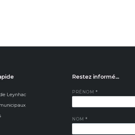
apide
Restez informé…
PRÉNOM
*
de Leynhac
 municipaux
s
NOM
*