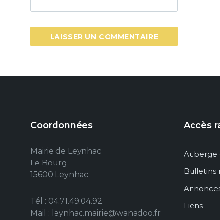
Coordonnées
Accès r
Mairie de Leynhac
Auberge 
Le Bourg
Bulletins
15600 Leynhac
Annonce
Tél : 04.71.49.04.92
Liens
Mail : leynhac.mairie@wanadoo.fr