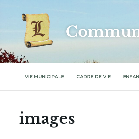
Skip
Skip
Skip
to
to
to
content
main
footer
navigation
Commune
VIE MUNICIPALE
CADRE DE VIE
ENFAN
images