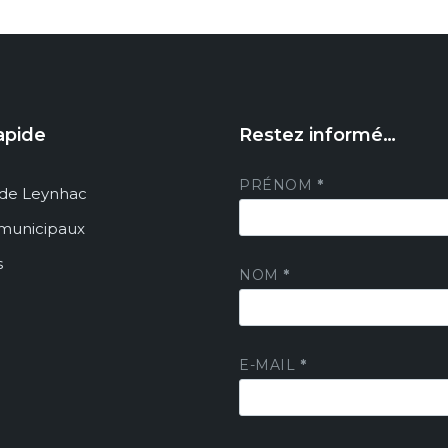
apide
Restez informé…
PRÉNOM
*
de Leynhac
 municipaux
s
NOM
*
E-MAIL
*