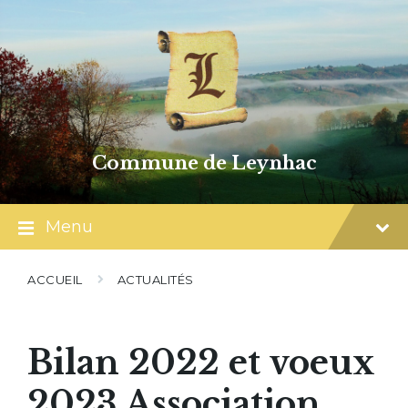
Skip
Skip
Skip
to
to
to
content
main
footer
navigation
Commune de Leynhac
Menu
ACCUEIL
ACTUALITÉS
Bilan 2022 et voeux
2023 Association