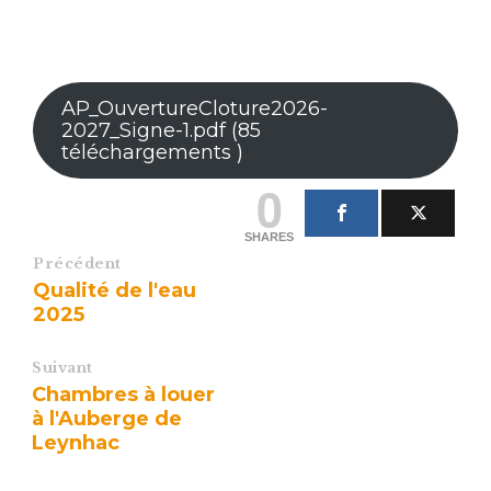
AP_OuvertureCloture2026-
2027_Signe-1.pdf (85
téléchargements )
0
SHARES
Précédent
Qualité de l'eau
2025
Suivant
Chambres à louer
à l'Auberge de
Leynhac