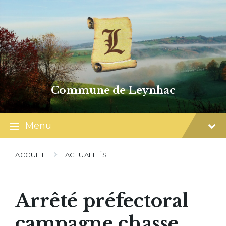
Skip
Skip
Skip
to
to
to
content
main
footer
navigation
Commune de Leynhac
Menu
ACCUEIL
ACTUALITÉS
Arrêté préfectoral
campagne chasse