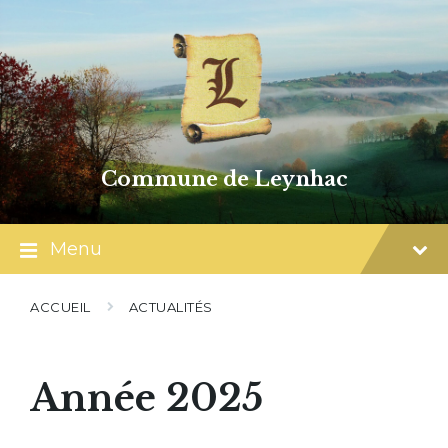
Skip
Skip
Skip
to
to
to
content
main
footer
navigation
Commune de Leynhac
Menu
ACCUEIL
ACTUALITÉS
Année 2025